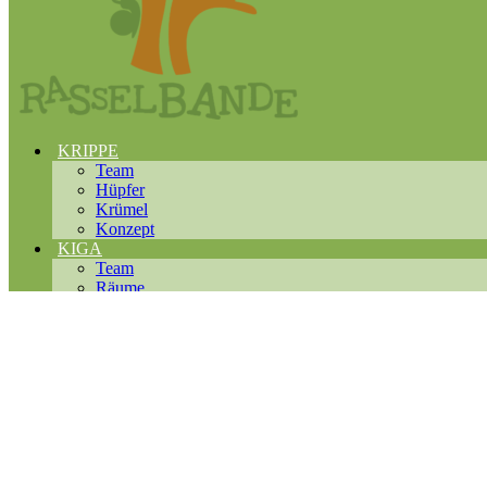
KRIPPE
Team
Hüpfer
Krümel
Konzept
KIGA
Team
Räume
Konzept
TERMINE
Rasselbande
FÜR ELTERN
Leitungsteam
Anmeldung
Kosten
Träger
KONTAKT